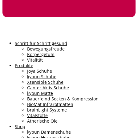
Schritt für Schritt gesund
Bewegungsfreude
Körpergefühl
Vitalität
Produkte
Joya Schuhe
kybun Schuhe
Xsensible Schuhe
Ganter Aktiv Schuhe
kybun Matte
Bauerfeind Socken & Kompression
BioMat Infrarotmatten
brainLight Systeme
Vitalstoffe
Ätherische Öle
Shop
kybun Damenschuhe
kybun Herrenschuhe