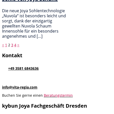
Die neue Joya Sohlentechnologie
„Nuvola“ ist besonders leicht und
sorgt, dank der einzigartig
gewellten Nuvola Schaum
Innensohle für ein besonders
angenehmes und […]
Seitennummerierung
<
1
2
3
4
>
der
Kontakt
Beiträge
+49 3581 6843636
info@vita-regia.com
Buchen Sie gerne einen
Beratungstermin
kybun Joya Fachgeschäft Dresden