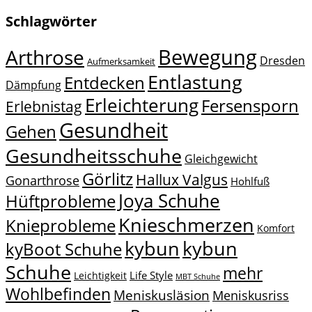
Schlagwörter
Bewegung
Arthrose
Dresden
Aufmerksamkeit
Entlastung
Entdecken
Dämpfung
Erleichterung
Fersensporn
Erlebnistag
Gesundheit
Gehen
Gesundheitsschuhe
Gleichgewicht
Görlitz
Hallux Valgus
Gonarthrose
Hohlfuß
Joya Schuhe
Hüftprobleme
Knieschmerzen
Knieprobleme
Komfort
kybun
kybun
kyBoot Schuhe
Schuhe
mehr
Life Style
Leichtigkeit
MBT Schuhe
Wohlbefinden
Meniskusläsion
Meniskusriss