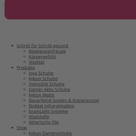
Schritt für Schritt gesund
Bewegungsfreude
Körpergefühl
Vitalität
Produkte
Joya Schuhe
kybun Schuhe
Xsensible Schuhe
Ganter Aktiv Schuhe
kybun Matte
Bauerfeind Socken & Kompression
BioMat Infrarotmatten
brainLight Systeme
Vitalstoffe
Ätherische Öle
Shop
kybun Damenschuhe