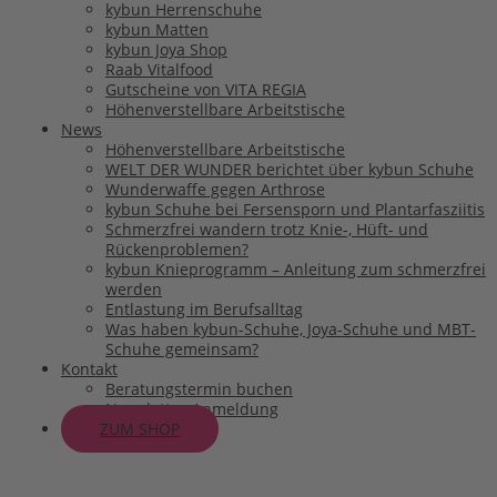
kybun Herrenschuhe
kybun Matten
kybun Joya Shop
Raab Vitalfood
Gutscheine von VITA REGIA
Höhenverstellbare Arbeitstische
News
Höhenverstellbare Arbeitstische
WELT DER WUNDER berichtet über kybun Schuhe
Wunderwaffe gegen Arthrose
kybun Schuhe bei Fersensporn und Plantarfasziitis
Schmerzfrei wandern trotz Knie-, Hüft- und
Rückenproblemen?
kybun Knieprogramm – Anleitung zum schmerzfrei
werden
Entlastung im Berufsalltag
Was haben kybun-Schuhe, Joya-Schuhe und MBT-
Schuhe gemeinsam?
Kontakt
Beratungstermin buchen
Newsletter-Anmeldung
ZUM SHOP