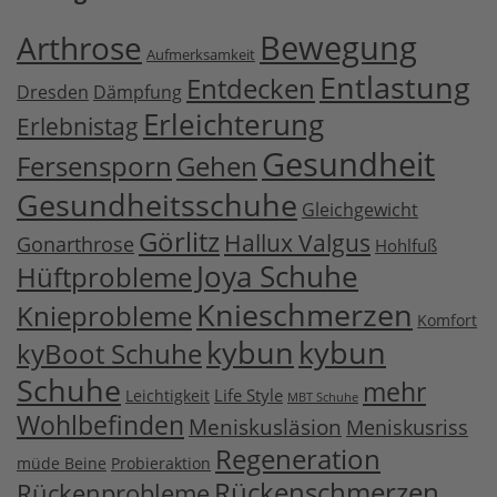
Bewegung
Arthrose
Aufmerksamkeit
Entlastung
Entdecken
Dresden
Dämpfung
Erleichterung
Erlebnistag
Gesundheit
Fersensporn
Gehen
Gesundheitsschuhe
Gleichgewicht
Görlitz
Hallux Valgus
Gonarthrose
Hohlfuß
Joya Schuhe
Hüftprobleme
Knieschmerzen
Knieprobleme
Komfort
kybun
kybun
kyBoot Schuhe
Schuhe
mehr
Life Style
Leichtigkeit
MBT Schuhe
Wohlbefinden
Meniskusläsion
Meniskusriss
Regeneration
müde Beine
Probieraktion
Rückenschmerzen
Rückenprobleme