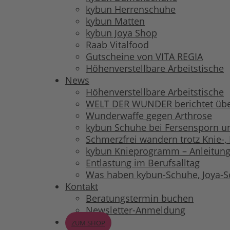
kybun Herrenschuhe
kybun Matten
kybun Joya Shop
Raab Vitalfood
Gutscheine von VITA REGIA
Höhenverstellbare Arbeitstische
News
Höhenverstellbare Arbeitstische
WELT DER WUNDER berichtet übe
Wunderwaffe gegen Arthrose
kybun Schuhe bei Fersensporn und
Schmerzfrei wandern trotz Knie-
kybun Knieprogramm – Anleitung
Entlastung im Berufsalltag
Was haben kybun-Schuhe, Joya-
Kontakt
Beratungstermin buchen
Newsletter-Anmeldung
ZUM SHOP