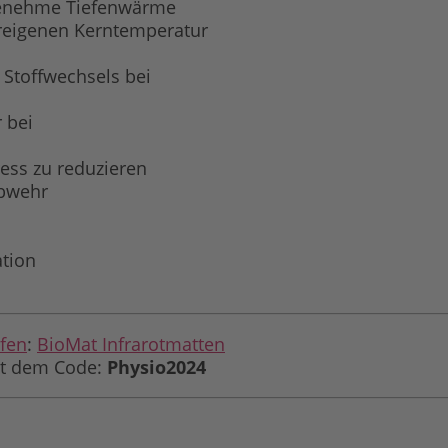
genehme Tiefenwärme
ereigenen Kerntemperatur
 Stoffwechsels bei
 bei
ress zu reduzieren
abwehr
ation
ufen
:
BioMat Infrarotmatten
it dem Code:
Physio2024