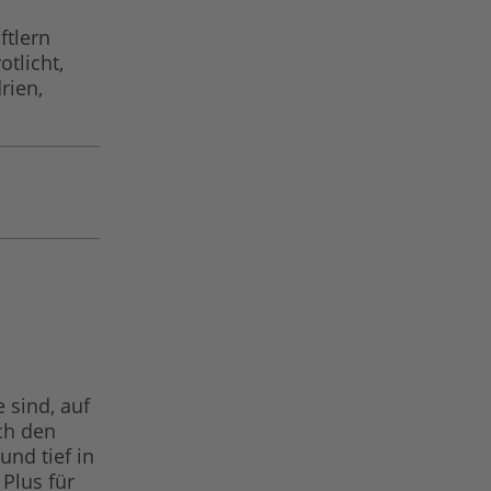
ftlern
tlicht,
rien,
e sind, auf
ch den
nd tief in
Plus für