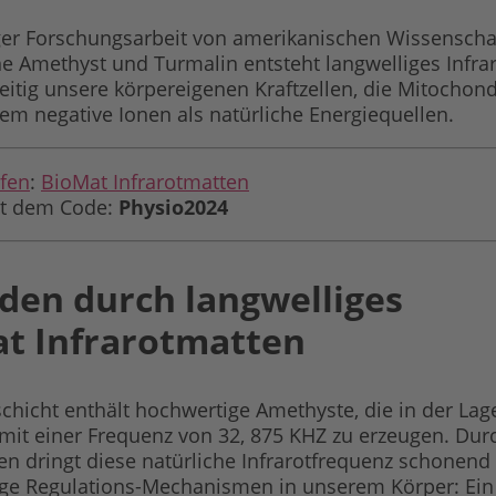
ger Forschungsarbeit von amerikanischen Wissenscha
 Amethyst und Turmalin entsteht langwelliges Infraro
itig unsere körpereigenen Kraftzellen, die Mitochond
dem negative Ionen als natürliche Energiequellen.
ufen
:
BioMat Infrarotmatten
it dem Code:
Physio2024
den durch langwelliges
at Infrarotmatten
lschicht enthält hochwertige Amethyste, die in der Lag
t mit einer Frequenz von 32, 875 KHZ zu erzeugen. Dur
n dringt diese natürliche Infrarotfrequenz schonend u
tige Regulations-Mechanismen in unserem Körper: Ein 