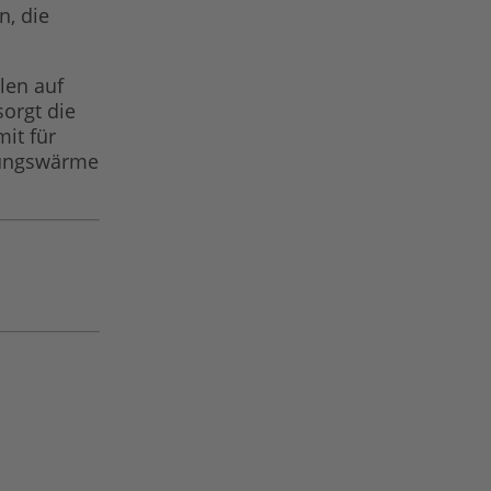
n, die
len auf
orgt die
mit für
hlungswärme