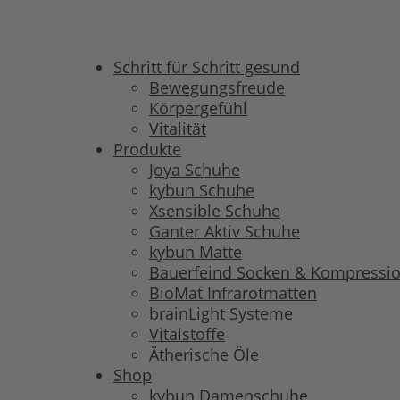
Schritt für Schritt gesund
Bewegungsfreude
Körpergefühl
Vitalität
Produkte
Joya Schuhe
kybun Schuhe
Xsensible Schuhe
Ganter Aktiv Schuhe
kybun Matte
Bauerfeind Socken & Kompressi
BioMat Infrarotmatten
brainLight Systeme
Vitalstoffe
Ätherische Öle
Shop
kybun Damenschuhe