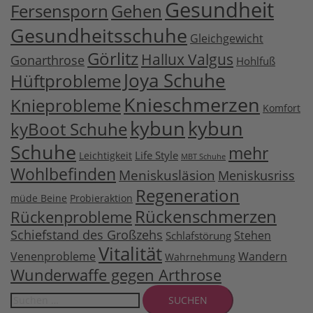
Gesundheit
Fersensporn
Gehen
Gesundheitsschuhe
Gleichgewicht
Görlitz
Hallux Valgus
Gonarthrose
Hohlfuß
Joya Schuhe
Hüftprobleme
Knieschmerzen
Knieprobleme
Komfort
kybun
kybun
kyBoot Schuhe
Schuhe
mehr
Life Style
Leichtigkeit
MBT Schuhe
Wohlbefinden
Meniskusläsion
Meniskusriss
Regeneration
müde Beine
Probieraktion
Rückenschmerzen
Rückenprobleme
Schiefstand des Großzehs
Stehen
Schlafstörung
Vitalität
Venenprobleme
Wandern
Wahrnehmung
Wunderwaffe gegen Arthrose
Suchen
nach: