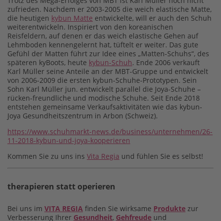
Trotz des Mega-
Erfolges von
MBT ist Karl Müller noch nicht
zufrieden. Nachdem er 2003-2005 die weich elastische Matte,
die heutigen
kybun Matte
entwickelte, will er auch den Schuh
weiterentwickeln. Inspiriert von den koreanischen
Reisfeldern, auf denen er das weich elastische Gehen auf
Lehmboden kennengelernt hat, tüftelt er weiter. Das gute
Gefühl der Matten führt zur Idee eines „Matten-Schuhs“, des
späteren kyBoots, heute
kybun-Schuh
. Ende 2006 verkauft
Karl Müller seine Anteile an der MBT-Gruppe und entwickelt
von 2006-2009 die ersten kybun-Schuhe-Prototypen. Sein
Sohn Karl Müller jun. entwickelt parallel die Joya-Schuhe –
rücken-freundliche und modische Schuhe. Seit Ende 2018
entstehen gemeinsame Verkaufsaktivitäten wie das kybun-
Joya Gesundheitszentrum in Arbon (Schweiz).
https://www.schuhmarkt-news.de/business/unternehmen/26-
11-2018-kybun-und-joya-kooperieren
Kommen Sie zu uns ins
Vita Regia
und fühlen Sie es selbst!
therapieren statt operieren
Bei uns im
VITA REGIA
finden Sie wirksame
Produkte
zur
Verbesserung Ihrer
Gesundheit
,
Gehfreude
und