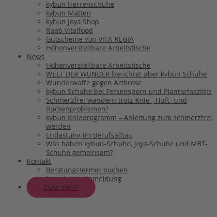
kybun Herrenschuhe
kybun Matten
kybun Joya Shop
Raab Vitalfood
Gutscheine von VITA REGIA
Höhenverstellbare Arbeitstische
News
Höhenverstellbare Arbeitstische
WELT DER WUNDER berichtet über kybun Schuhe
Wunderwaffe gegen Arthrose
kybun Schuhe bei Fersensporn und Plantarfasziitis
Schmerzfrei wandern trotz Knie-, Hüft- und
Rückenproblemen?
kybun Knieprogramm – Anleitung zum schmerzfrei
werden
Entlastung im Berufsalltag
Was haben kybun-Schuhe, Joya-Schuhe und MBT-
Schuhe gemeinsam?
Kontakt
Beratungstermin buchen
Newsletter-Anmeldung
ZUM SHOP