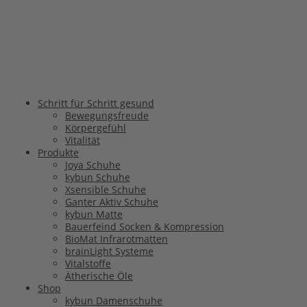
Schritt für Schritt gesund
Bewegungsfreude
Körpergefühl
Vitalität
Produkte
Joya Schuhe
kybun Schuhe
Xsensible Schuhe
Ganter Aktiv Schuhe
kybun Matte
Bauerfeind Socken & Kompression
BioMat Infrarotmatten
brainLight Systeme
Vitalstoffe
Ätherische Öle
Shop
kybun Damenschuhe