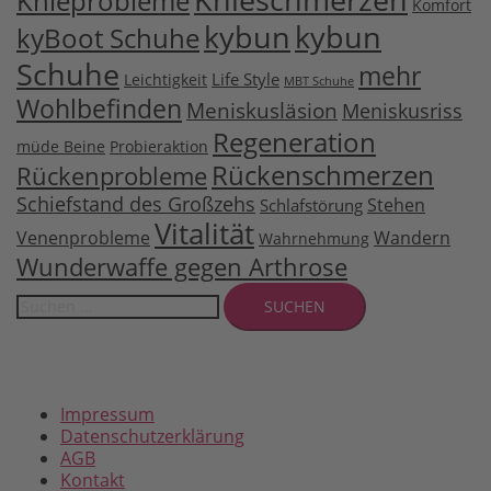
Knieprobleme
Komfort
kybun
kybun
kyBoot Schuhe
Schuhe
mehr
Life Style
Leichtigkeit
MBT Schuhe
Wohlbefinden
Meniskusläsion
Meniskusriss
Regeneration
müde Beine
Probieraktion
Rückenschmerzen
Rückenprobleme
Schiefstand des Großzehs
Stehen
Schlafstörung
Vitalität
Venenprobleme
Wandern
Wahrnehmung
Wunderwaffe gegen Arthrose
Suchen
nach:
Impressum
Datenschutzerklärung
AGB
Kontakt