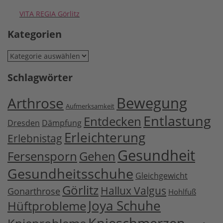
VITA REGIA Görlitz
Kategorien
Kategorien
Schlagwörter
Bewegung
Arthrose
Aufmerksamkeit
Entlastung
Entdecken
Dresden
Dämpfung
Erleichterung
Erlebnistag
Gesundheit
Fersensporn
Gehen
Gesundheitsschuhe
Gleichgewicht
Görlitz
Hallux Valgus
Gonarthrose
Hohlfuß
Joya Schuhe
Hüftprobleme
Knieschmerzen