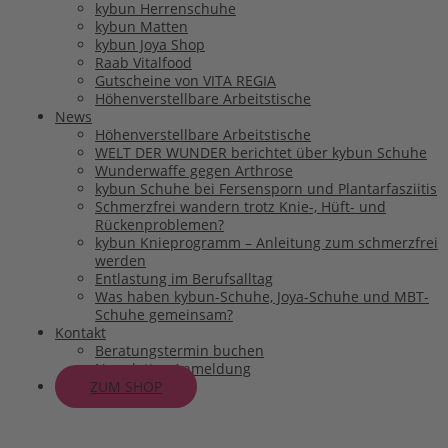
kybun Herrenschuhe
kybun Matten
kybun Joya Shop
Raab Vitalfood
Gutscheine von VITA REGIA
Höhenverstellbare Arbeitstische
News
Höhenverstellbare Arbeitstische
WELT DER WUNDER berichtet über kybun Schuhe
Wunderwaffe gegen Arthrose
kybun Schuhe bei Fersensporn und Plantarfasziitis
Schmerzfrei wandern trotz Knie-, Hüft- und
Rückenproblemen?
kybun Knieprogramm – Anleitung zum schmerzfrei
werden
Entlastung im Berufsalltag
Was haben kybun-Schuhe, Joya-Schuhe und MBT-
Schuhe gemeinsam?
Kontakt
Beratungstermin buchen
Newsletter-Anmeldung
ZUM SHOP