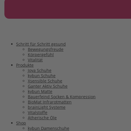
Schritt für Schritt gesund
Bewegungsfreude
Körpergefühl
Vitalität
Produkte
Joya Schuhe
kybun Schuhe
Xsensible Schuhe
Ganter Aktiv Schuhe
kybun Matte
Bauerfeind Socken & Kompression
BioMat Infrarotmatten
brainLight Systeme
Vitalstoffe
Ätherische Öle
Shop
kybun Damenschuhe