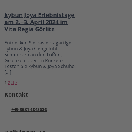
kybun Joya Erlebnistage
am 2.+3. April 2024 im
Vita Regia Görlitz
Entdecken Sie das einzigartige
kybun & Joya Gehgefühl.
Schmerzen an den Füßen,
Gelenken oder im Rücken?
Testen Sie kybun & Joya Schuhe!
[…]
Seitennummerierung
1
2
3
>
der
Kontakt
Beiträge
+49 3581 6843636
info@vita-regia.com