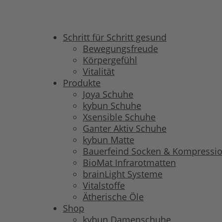
Schritt für Schritt gesund
Bewegungsfreude
Körpergefühl
Vitalität
Produkte
Joya Schuhe
kybun Schuhe
Xsensible Schuhe
Ganter Aktiv Schuhe
kybun Matte
Bauerfeind Socken & Kompressi
BioMat Infrarotmatten
brainLight Systeme
Vitalstoffe
Ätherische Öle
Shop
kybun Damenschuhe