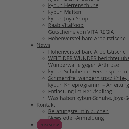
kybun Herrenschuhe
kybun Matten
kybun Joya Shop
Raab Vitalfood
Gutscheine von VITA REGIA
Höhenverstellbare Arbeitstische
News
Höhenverstellbare Arbeitstische
WELT DER WUNDER berichtet übe
Wunderwaffe gegen Arthrose
kybun Schuhe bei Fersensporn und
Schmerzfrei wandern trotz Knie-
kybun Knieprogramm – Anleitung
Entlastung im Berufsalltag
Was haben kybun-Schuhe, Joya-
Kontakt
Beratungstermin buchen
Newsletter-Anmeldung
ZUM SHOP