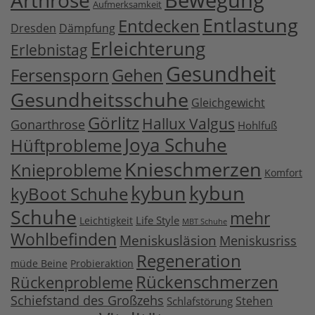
Arthrose
Aufmerksamkeit
Entlastung
Entdecken
Dresden
Dämpfung
Erleichterung
Erlebnistag
Gesundheit
Fersensporn
Gehen
Gesundheitsschuhe
Gleichgewicht
Görlitz
Hallux Valgus
Gonarthrose
Hohlfuß
Joya Schuhe
Hüftprobleme
Knieschmerzen
Knieprobleme
Komfort
kybun
kybun
kyBoot Schuhe
Schuhe
mehr
Life Style
Leichtigkeit
MBT Schuhe
Wohlbefinden
Meniskusläsion
Meniskusriss
Regeneration
müde Beine
Probieraktion
Rückenschmerzen
Rückenprobleme
Schiefstand des Großzehs
Stehen
Schlafstörung