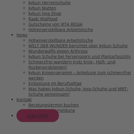
kybun Herrenschuhe
kybun Matten
kybun Joya Shop
Raab Vitalfood
Gutscheine von VITA REGIA
Höhenverstellbare Arbeitstische
News
Höhenverstellbare Arbeitstische
WELT DER WUNDER berichtet über kybun Schuhe
Wunderwaffe gegen Arthrose
kybun Schuhe bei Fersensporn und Plantarfasziitis
Schmerzfrei wandern trotz Knie-, Hüft- und
Rückenproblemen?
kybun Knieprogramm – Anleitung zum schmerzfrei
werden
Entlastung im Berufsalltag
Was haben kybun-Schuhe, Joya-Schuhe und MBT-
Schuhe gemeinsam?
Kontakt
Beratungstermin buchen
Newsletter-Anmeldung
ZUM SHOP