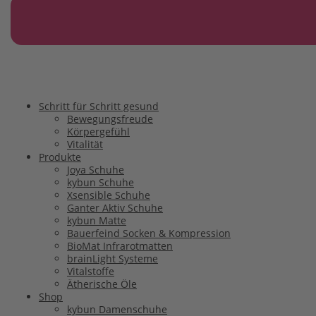
Schritt für Schritt gesund
Bewegungsfreude
Körpergefühl
Vitalität
Produkte
Joya Schuhe
kybun Schuhe
Xsensible Schuhe
Ganter Aktiv Schuhe
kybun Matte
Bauerfeind Socken & Kompression
BioMat Infrarotmatten
brainLight Systeme
Vitalstoffe
Ätherische Öle
Shop
kybun Damenschuhe