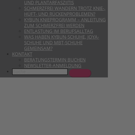
UND PLANTARFASZIITIS
SCHMERZFREI WANDERN TROTZ KNIE-,
HÜFT- UND RÜCKENPROBLEMEN?
KYBUN KNIEPROGRAMM – ANLEITUNG
ZUM SCHMERZFREI WERDEN
ENTLASTUNG IM BERUFSALLTAG
WAS HABEN KYBUN-SCHUHE, JOYA-
SCHUHE UND MBT-SCHUHE
GEMEINSAM?
KONTAKT
BERATUNGSTERMIN BUCHEN
NEWSLETTER-ANMELDUNG
Search