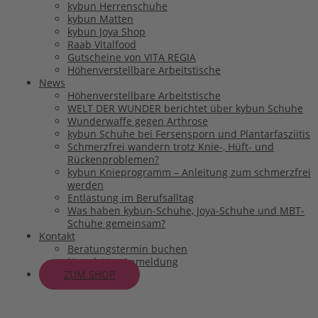
kybun Herrenschuhe
kybun Matten
kybun Joya Shop
Raab Vitalfood
Gutscheine von VITA REGIA
Höhenverstellbare Arbeitstische
News
Höhenverstellbare Arbeitstische
WELT DER WUNDER berichtet über kybun Schuhe
Wunderwaffe gegen Arthrose
kybun Schuhe bei Fersensporn und Plantarfasziitis
Schmerzfrei wandern trotz Knie-, Hüft- und
Rückenproblemen?
kybun Knieprogramm – Anleitung zum schmerzfrei
werden
Entlastung im Berufsalltag
Was haben kybun-Schuhe, Joya-Schuhe und MBT-
Schuhe gemeinsam?
Kontakt
Beratungstermin buchen
Newsletter-Anmeldung
ZUM SHOP