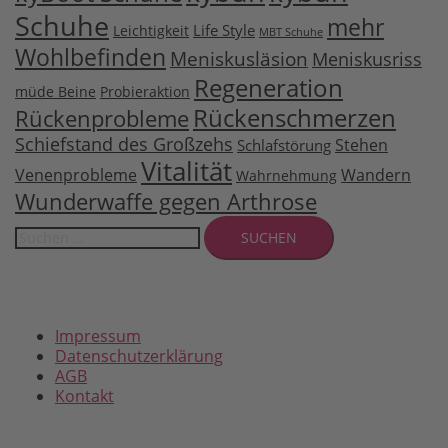
Schuhe
mehr
Life Style
Leichtigkeit
MBT Schuhe
Wohlbefinden
Meniskusläsion
Meniskusriss
Regeneration
müde Beine
Probieraktion
Rückenschmerzen
Rückenprobleme
Schiefstand des Großzehs
Stehen
Schlafstörung
Vitalität
Venenprobleme
Wandern
Wahrnehmung
Wunderwaffe gegen Arthrose
Suchen
nach:
Impressum
Datenschutzerklärung
AGB
Kontakt