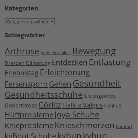
Kategorien
Kategorien
Schlagwörter
Bewegung
Arthrose
Aufmerksamkeit
Entlastung
Entdecken
Dresden
Dämpfung
Erleichterung
Erlebnistag
Gesundheit
Fersensporn
Gehen
Gesundheitsschuhe
Gleichgewicht
Görlitz
Hallux Valgus
Gonarthrose
Hohlfuß
Joya Schuhe
Hüftprobleme
Knieschmerzen
Knieprobleme
Komfort
kybun
kybun
kyBoot Schuhe