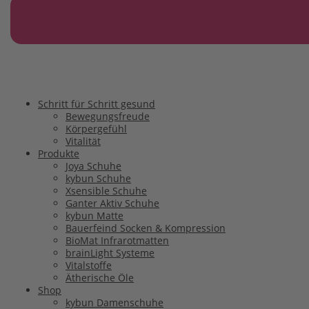
Schritt für Schritt gesund
Bewegungsfreude
Körpergefühl
Vitalität
Produkte
Joya Schuhe
kybun Schuhe
Xsensible Schuhe
Ganter Aktiv Schuhe
kybun Matte
Bauerfeind Socken & Kompression
BioMat Infrarotmatten
brainLight Systeme
Vitalstoffe
Ätherische Öle
Shop
kybun Damenschuhe