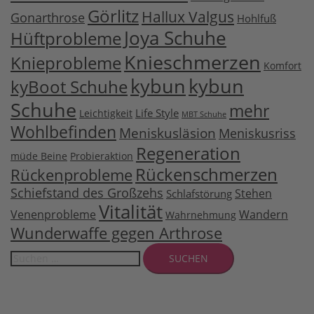
Görlitz
Hallux Valgus
Gonarthrose
Hohlfuß
Joya Schuhe
Hüftprobleme
Knieschmerzen
Knieprobleme
Komfort
kybun
kybun
kyBoot Schuhe
Schuhe
mehr
Life Style
Leichtigkeit
MBT Schuhe
Wohlbefinden
Meniskusläsion
Meniskusriss
Regeneration
müde Beine
Probieraktion
Rückenschmerzen
Rückenprobleme
Schiefstand des Großzehs
Stehen
Schlafstörung
Vitalität
Venenprobleme
Wandern
Wahrnehmung
Wunderwaffe gegen Arthrose
Suchen
nach: