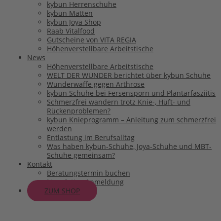
kybun Herrenschuhe
kybun Matten
kybun Joya Shop
Raab Vitalfood
Gutscheine von VITA REGIA
Höhenverstellbare Arbeitstische
News
Höhenverstellbare Arbeitstische
WELT DER WUNDER berichtet über kybun Schuhe
Wunderwaffe gegen Arthrose
kybun Schuhe bei Fersensporn und Plantarfasziitis
Schmerzfrei wandern trotz Knie-, Hüft- und
Rückenproblemen?
kybun Knieprogramm – Anleitung zum schmerzfrei
werden
Entlastung im Berufsalltag
Was haben kybun-Schuhe, Joya-Schuhe und MBT-
Schuhe gemeinsam?
Kontakt
Beratungstermin buchen
Newsletter-Anmeldung
ZUM SHOP