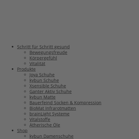
Schritt für Schritt gesund
Bewegungsfreude
Körpergefühl
Vitalität
Produkte
Joya Schuhe
kybun Schuhe
Xsensible Schuhe
Ganter Aktiv Schuhe
kybun Matte
Bauerfeind Socken & Kompression
BioMat Infrarotmatten
brainLight Systeme
Vitalstoffe
Ätherische Öle
Shop
kybun Damenschuhe