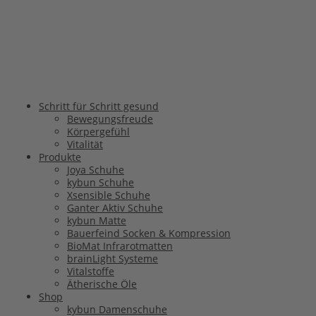
Schritt für Schritt gesund
Bewegungsfreude
Körpergefühl
Vitalität
Produkte
Joya Schuhe
kybun Schuhe
Xsensible Schuhe
Ganter Aktiv Schuhe
kybun Matte
Bauerfeind Socken & Kompression
BioMat Infrarotmatten
brainLight Systeme
Vitalstoffe
Ätherische Öle
Shop
kybun Damenschuhe