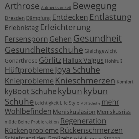
Bewegung
Arthrose
Aufmerksamkeit
Entlastung
Entdecken
Dresden
Dämpfung
Erleichterung
Erlebnistag
Gesundheit
Fersensporn
Gehen
Gesundheitsschuhe
Gleichgewicht
Görlitz
Hallux Valgus
Gonarthrose
Hohlfuß
Joya Schuhe
Hüftprobleme
Knieschmerzen
Knieprobleme
Komfort
kybun
kybun
kyBoot Schuhe
Schuhe
mehr
Life Style
Leichtigkeit
MBT Schuhe
Wohlbefinden
Meniskusläsion
Meniskusriss
Regeneration
müde Beine
Probieraktion
Rückenschmerzen
Rückenprobleme
Schiefstand des Großzehs
Stehen
Schlafstörung