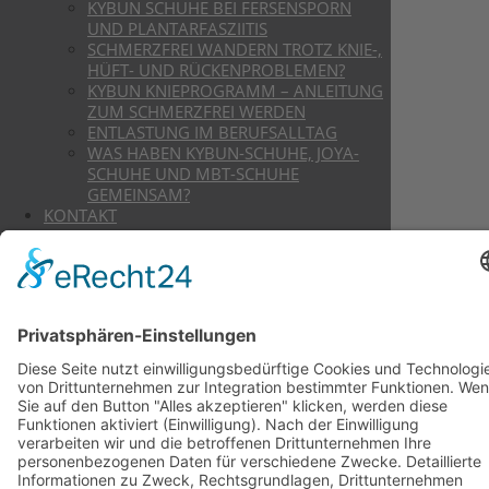
KYBUN SCHUHE BEI FERSENSPORN
UND PLANTARFASZIITIS
SCHMERZFREI WANDERN TROTZ KNIE-,
HÜFT- UND RÜCKENPROBLEMEN?
KYBUN KNIEPROGRAMM – ANLEITUNG
ZUM SCHMERZFREI WERDEN
ENTLASTUNG IM BERUFSALLTAG
WAS HABEN KYBUN-SCHUHE, JOYA-
SCHUHE UND MBT-SCHUHE
GEMEINSAM?
KONTAKT
BERATUNGSTERMIN BUCHEN
NEWSLETTER-ANMELDUNG
Search