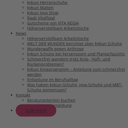
kybun Herrenschuhe
kybun Matten
kybun Joya Shop
Raab Vitalfood
Gutscheine von VITA REGIA
Höhenverstellbare Arbeitstische
News
Höhenverstellbare Arbeitstische
WELT DER WUNDER berichtet über kybun Schuhe
Wunderwaffe gegen Arthrose
kybun Schuhe bei Fersensporn und Plantarfasziitis
Schmerzfrei wandern trotz Knie-, Hüft- und
Rückenproblemen?
kybun Knieprogramm – Anleitung zum schmerzfrei
werden
Entlastung im Berufsalltag
Was haben kybun-Schuhe, Joya-Schuhe und MBT-
Schuhe gemeinsam?
Kontakt
Beratungstermin buchen
Newsletter-Anmeldung
ZUM SHOP