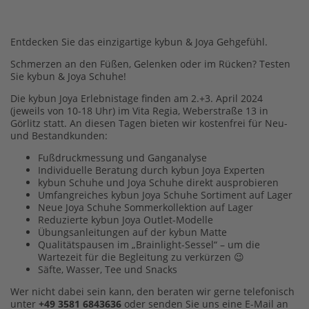
Entdecken Sie das einzigartige kybun & Joya Gehgefühl.
Schmerzen an den Füßen, Gelenken oder im Rücken? Testen
Sie kybun & Joya Schuhe!
Die kybun Joya Erlebnistage finden am 2.+3. April 2024
(jeweils von 10-18 Uhr) im Vita Regia, Weberstraße 13 in
Görlitz statt. An diesen Tagen bieten wir kostenfrei für Neu-
und Bestandkunden:
Fußdruckmessung und Ganganalyse
Individuelle Beratung durch kybun Joya Experten
kybun Schuhe und Joya Schuhe direkt ausprobieren
Umfangreiches kybun Joya Schuhe Sortiment auf Lager
Neue Joya Schuhe Sommerkollektion auf Lager
Reduzierte kybun Joya Outlet-Modelle
Übungsanleitungen auf der kybun Matte
Qualitätspausen im „Brainlight-Sessel“ – um die
Wartezeit für die Begleitung zu verkürzen 😉
Säfte, Wasser, Tee und Snacks
Wer nicht dabei sein kann, den beraten wir gerne telefonisch
unter
+49 3581 6843636
oder senden Sie uns eine E-Mail an