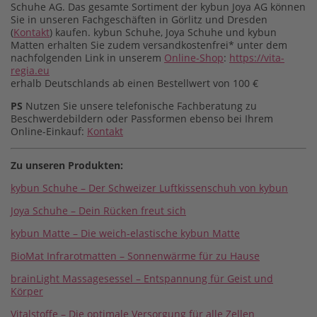
Schuhe AG. Das gesamte Sortiment der kybun Joya AG können
Sie in unseren Fachgeschäften in Görlitz und Dresden
(
Kontakt
) kaufen. kybun Schuhe, Joya Schuhe und kybun
Matten erhalten Sie zudem versandkostenfrei* unter dem
nachfolgenden Link in unserem
Online-Shop
:
https://vita-
regia.eu
erhalb Deutschlands ab einen Bestellwert von 100 €
PS
Nutzen Sie unsere telefonische Fachberatung zu
Beschwerdebildern oder Passformen ebenso bei Ihrem
Online-Einkauf:
Kontakt
Zu unseren Produkten:
kybun Schuhe – Der Schweizer Luftkissenschuh von kybun
Joya Schuhe – Dein Rücken freut sich
kybun Matte – Die weich-elastische kybun Matte
BioMat Infrarotmatten – Sonnenwärme für zu Hause
brainLight Massagesessel – Entspannung für Geist und
Körper
Vitalstoffe – Die optimale Versorgung für alle Zellen