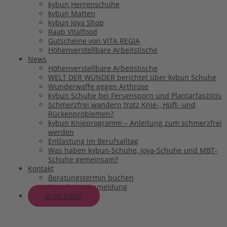
kybun Herrenschuhe
kybun Matten
kybun Joya Shop
Raab Vitalfood
Gutscheine von VITA REGIA
Höhenverstellbare Arbeitstische
News
Höhenverstellbare Arbeitstische
WELT DER WUNDER berichtet über kybun Schuhe
Wunderwaffe gegen Arthrose
kybun Schuhe bei Fersensporn und Plantarfasziitis
Schmerzfrei wandern trotz Knie-, Hüft- und
Rückenproblemen?
kybun Knieprogramm – Anleitung zum schmerzfrei
werden
Entlastung im Berufsalltag
Was haben kybun-Schuhe, Joya-Schuhe und MBT-
Schuhe gemeinsam?
Kontakt
Beratungstermin buchen
Newsletter-Anmeldung
ZUM SHOP