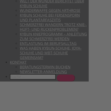
WELT DER WUNDER BERICHTET ÜBER
KYBUN SCHUHE
WUNDERWAFFE GEGEN ARTHROSE
KYBUN SCHUHE BEI FERSENSPORN
UND PLANTARFASZIITIS
SCHMERZFREI WANDERN TROTZ KNIE-,
HÜFT- UND RÜCKENPROBLEMEN?
KYBUN KNIEPROGRAMM – ANLEITUNG
ZUM SCHMERZFREI WERDEN
ENTLASTUNG IM BERUFSALLTAG
WAS HABEN KYBUN-SCHUHE, JOYA-
SCHUHE UND MBT-SCHUHE
GEMEINSAM?
KONTAKT
BERATUNGSTERMIN BUCHEN
NEWSLETTER-ANMELDUNG
Search