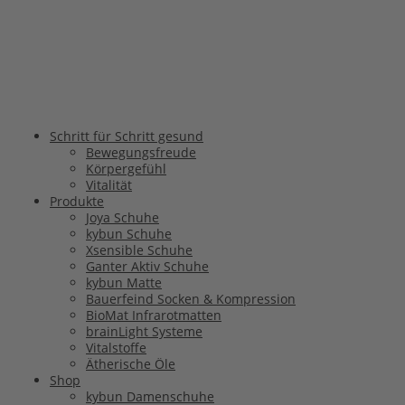
Schritt für Schritt gesund
Bewegungsfreude
Körpergefühl
Vitalität
Produkte
Joya Schuhe
kybun Schuhe
Xsensible Schuhe
Ganter Aktiv Schuhe
kybun Matte
Bauerfeind Socken & Kompression
BioMat Infrarotmatten
brainLight Systeme
Vitalstoffe
Ätherische Öle
Shop
kybun Damenschuhe