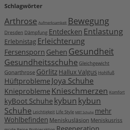
Schlagwörter
Bewegung
Arthrose
Aufmerksamkeit
Entlastung
Entdecken
Dresden
Dämpfung
Erleichterung
Erlebnistag
Gesundheit
Fersensporn
Gehen
Gesundheitsschuhe
Gleichgewicht
Görlitz
Hallux Valgus
Gonarthrose
Hohlfuß
Joya Schuhe
Hüftprobleme
Knieschmerzen
Knieprobleme
Komfort
kybun
kybun
kyBoot Schuhe
Schuhe
mehr
Life Style
Leichtigkeit
MBT Schuhe
Wohlbefinden
Meniskusläsion
Meniskusriss
Regeneration
müde Beine
Probieraktion