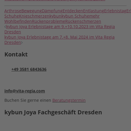
Arthrose
Bewegung
Dämpfung
Entdecken
Entlastung
Erlebnistag
Er
Schuhe
Knieschmerzen
kybun
kybun Schuhe
mehr
Wohlbefinden
Rückenprobleme
Rückenschmerzen
Beitragsnavigation
kybun Joya Erlebnistage am 9.+10.10.2023 im Vita Regia
Dresden
kybun Joya Erlebnistage am 7.+8. Mai 2024 im Vita Regia
Dresden
Kontakt
+49 3581 6843636
info@vita-regia.com
Buchen Sie gerne einen
Beratungstermin
kybun Joya Fachgeschäft Dresden