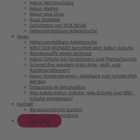
kybun Herrenschuhe
kybun Matten
kybun Joya Shop
Raab Vitalfood
Gutscheine von VITA REGIA
Höhenverstellbare Arbeitstische
News
Höhenverstellbare Arbeitstische
WELT DER WUNDER berichtet über kybun Schuhe
Wunderwaffe gegen Arthrose
kybun Schuhe bei Fersensporn und Plantarfasziitis
Schmerzfrei wandern trotz Knie-, Hüft- und
Rückenproblemen?
kybun Knieprogramm – Anleitung zum schmerzfrei
werden
Entlastung im Berufsalltag
Was haben kybun-Schuhe, Joya-Schuhe und MBT-
Schuhe gemeinsam?
Kontakt
Beratungstermin buchen
Newsletter-Anmeldung
ZUM SHOP