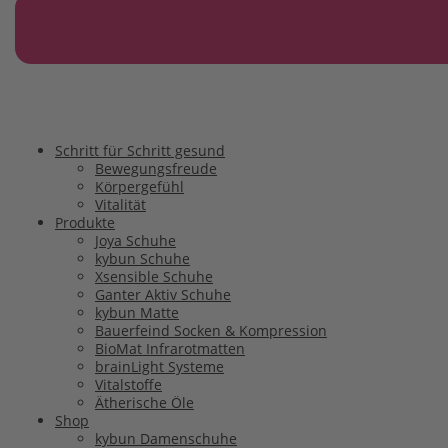
Schritt für Schritt gesund
Bewegungsfreude
Körpergefühl
Vitalität
Produkte
Joya Schuhe
kybun Schuhe
Xsensible Schuhe
Ganter Aktiv Schuhe
kybun Matte
Bauerfeind Socken & Kompression
BioMat Infrarotmatten
brainLight Systeme
Vitalstoffe
Ätherische Öle
Shop
kybun Damenschuhe