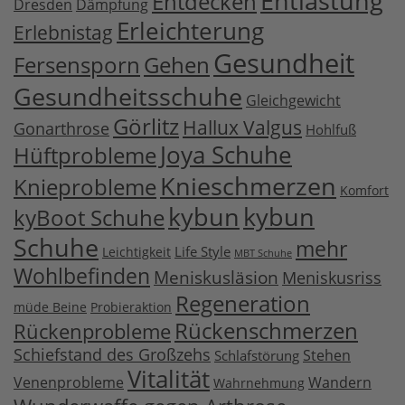
Entlastung
Entdecken
Dresden
Dämpfung
Erleichterung
Erlebnistag
Gesundheit
Fersensporn
Gehen
Gesundheitsschuhe
Gleichgewicht
Görlitz
Hallux Valgus
Gonarthrose
Hohlfuß
Joya Schuhe
Hüftprobleme
Knieschmerzen
Knieprobleme
Komfort
kybun
kybun
kyBoot Schuhe
Schuhe
mehr
Life Style
Leichtigkeit
MBT Schuhe
Wohlbefinden
Meniskusläsion
Meniskusriss
Regeneration
müde Beine
Probieraktion
Rückenschmerzen
Rückenprobleme
Schiefstand des Großzehs
Stehen
Schlafstörung
Vitalität
Venenprobleme
Wandern
Wahrnehmung