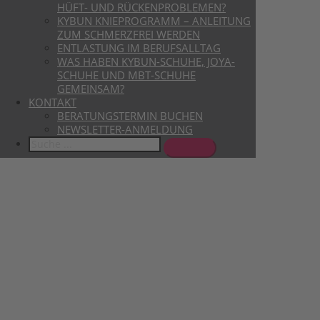
HÜFT- UND RÜCKENPROBLEMEN?
KYBUN KNIEPROGRAMM – ANLEITUNG
ZUM SCHMERZFREI WERDEN
ENTLASTUNG IM BERUFSALLTAG
WAS HABEN KYBUN-SCHUHE, JOYA-
SCHUHE UND MBT-SCHUHE
GEMEINSAM?
KONTAKT
BERATUNGSTERMIN BUCHEN
NEWSLETTER-ANMELDUNG
Search