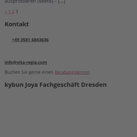
ausprobieren (Miete) – […]
Seitennummerierung
<
1
2
3
der
Kontakt
Beiträge
+49 3581 6843636
info@vita-regia.com
Buchen Sie gerne einen
Beratungstermin
kybun Joya Fachgeschäft Dresden