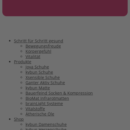
Schritt für Schritt gesund
Bewegungsfreude
Körpergefühl
Vitalität
Produkte
Joya Schuhe
kybun Schuhe
Xsensible Schuhe
Ganter Aktiv Schuhe
kybun Matte
Bauerfeind Socken & Kompression
BioMat Infrarotmatten
brainLight Systeme
Vitalstoffe
Ätherische Öle
Shop
kybun Damenschuhe
kybun Herrenschuhe