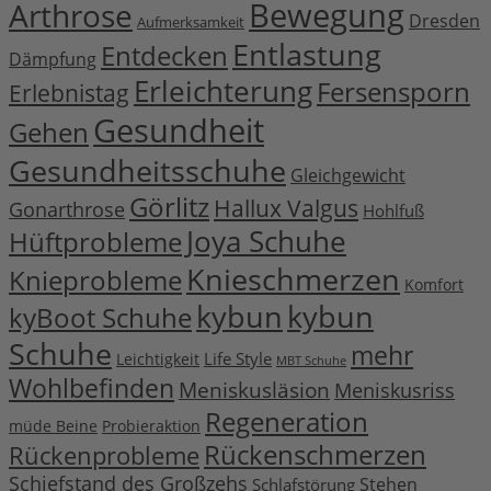
Bewegung
Arthrose
Dresden
Aufmerksamkeit
Entlastung
Entdecken
Dämpfung
Erleichterung
Fersensporn
Erlebnistag
Gesundheit
Gehen
Gesundheitsschuhe
Gleichgewicht
Görlitz
Hallux Valgus
Gonarthrose
Hohlfuß
Joya Schuhe
Hüftprobleme
Knieschmerzen
Knieprobleme
Komfort
kybun
kybun
kyBoot Schuhe
Schuhe
mehr
Life Style
Leichtigkeit
MBT Schuhe
Wohlbefinden
Meniskusläsion
Meniskusriss
Regeneration
müde Beine
Probieraktion
Rückenschmerzen
Rückenprobleme
Schiefstand des Großzehs
Stehen
Schlafstörung