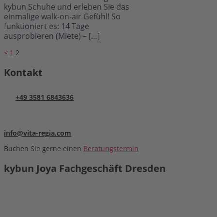
kybun Schuhe und erleben Sie das
einmalige walk-on-air Gefühl! So
funktioniert es: 14 Tage
ausprobieren (Miete) – […]
Seitennummerierung
<
1
2
der
Kontakt
Beiträge
+49 3581 6843636
info@vita-regia.com
Buchen Sie gerne einen
Beratungstermin
kybun Joya Fachgeschäft Dresden