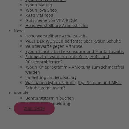
kybun Matten
kybun Joya Shop
Raab Vitalfood
Gutscheine von VITA REGIA
Höhenverstellbare Arbeitstische
News
Höhenverstellbare Arbeitstische
WELT DER WUNDER berichtet über kybun Schuhe
Wunderwaffe gegen Arthrose
kybun Schuhe bei Fersensporn und Plantarfasziitis
Schmerzfrei wandern trotz Knie-, Hüft- und
Rückenproblemen?
kybun Knieprogramm – Anleitung zum schmerzfrei
werden
Entlastung im Berufsalltag
Was haben kybun-Schuhe, Joya-Schuhe und MBT-
Schuhe gemeinsam?
Kontakt
Beratungstermin buchen
Newsletter-Anmeldung
ZUM SHOP