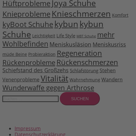
Joya Schuhe
Hüftprobleme
Knieschmerzen
Knieprobleme
Komfort
kybun
kybun
kyBoot Schuhe
Schuhe
mehr
Life Style
Leichtigkeit
MBT Schuhe
Wohlbefinden
Meniskusläsion
Meniskusriss
Regeneration
müde Beine
Probieraktion
Rückenschmerzen
Rückenprobleme
Schiefstand des Großzehs
Stehen
Schlafstörung
Vitalität
Venenprobleme
Wandern
Wahrnehmung
Wunderwaffe gegen Arthrose
Suchen
nach:
Impressum
Datenschutzerklärung