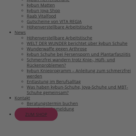
kybun Matten
kybun Joya Shop
Raab Vitalfood
Gutscheine von VITA REGIA
Höhenverstellbare Arbeitstische
News
Höhenverstellbare Arbeitstische
WELT DER WUNDER berichtet über kybun Schuhe
Wunderwaffe gegen Arthrose
kybun Schuhe bei Fersensporn und Plantarfasziitis
Schmerzfrei wandern trotz Knie-, Hüft- und
Rückenproblemen?
kybun Knieprogramm – Anleitung zum schmerzfrei
werden
Entlastung im Berufsalltag
Was haben kybun-Schuhe, Joya-Schuhe und MBT-
Schuhe gemeinsam?
Kontakt
Beratungstermin buchen
Newsletter-Anmeldung
ZUM SHOP