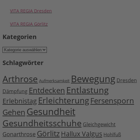
VITA REGIA Dresden
VITA REGIA Görlitz
Kategorien
Kategorien
Schlagwörter
Bewegung
Arthrose
Dresden
Aufmerksamkeit
Entlastung
Entdecken
Dämpfung
Erleichterung
Fersensporn
Erlebnistag
Gesundheit
Gehen
Gesundheitsschuhe
Gleichgewicht
Görlitz
Hallux Valgus
Gonarthrose
Hohlfuß