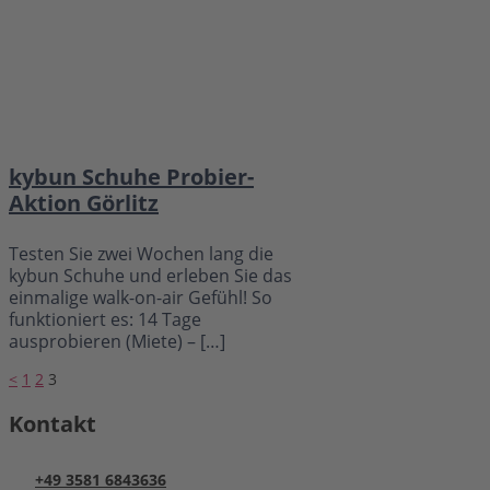
kybun Schuhe Probier-
Aktion Görlitz
Testen Sie zwei Wochen lang die
kybun Schuhe und erleben Sie das
einmalige walk-on-air Gefühl! So
funktioniert es: 14 Tage
ausprobieren (Miete) – […]
Seitennummerierung
<
1
2
3
der
Kontakt
Beiträge
+49 3581 6843636