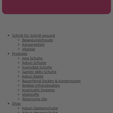
Schritt für Schritt gesund
Bewegungsfreude
Körpergefühl
Vitalität
Produkte
Joya Schuhe
kybun Schuhe
Xsensible Schuhe
Ganter Aktiv Schuhe
kybun Matte
Bauerfeind Socken & Kompression
BioMat Infrarotmatten
brainLight Systeme
Vitalstoffe
Ätherische Öle
Shop
kybun Damenschuhe
kybun Herrenschuhe